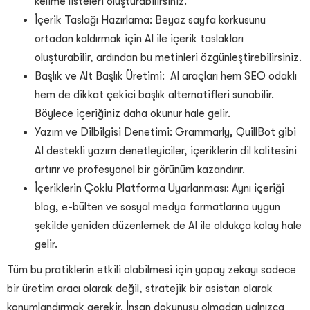
kelime listeleri oluşturabilirsiniz.
İçerik Taslağı Hazırlama: Beyaz sayfa korkusunu
ortadan kaldırmak için AI ile içerik taslakları
oluşturabilir, ardından bu metinleri özgünleştirebilirsiniz.
Başlık ve Alt Başlık Üretimi: AI araçları hem SEO odaklı
hem de dikkat çekici başlık alternatifleri sunabilir.
Böylece içeriğiniz daha okunur hale gelir.
Yazım ve Dilbilgisi Denetimi: Grammarly, QuillBot gibi
AI destekli yazım denetleyiciler, içeriklerin dil kalitesini
artırır ve profesyonel bir görünüm kazandırır.
İçeriklerin Çoklu Platforma Uyarlanması: Aynı içeriği
blog, e-bülten ve sosyal medya formatlarına uygun
şekilde yeniden düzenlemek de AI ile oldukça kolay hale
gelir.
Tüm bu pratiklerin etkili olabilmesi için yapay zekayı sadece
bir üretim aracı olarak değil, stratejik bir asistan olarak
konumlandırmak gerekir. İnsan dokunuşu olmadan yalnızca