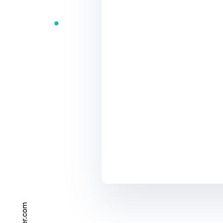
9
+
8
?