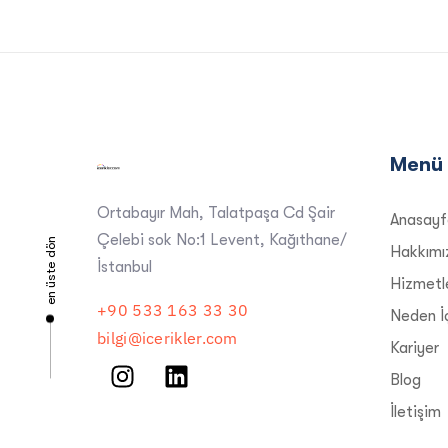
Menü
Ortabayır Mah, Talatpaşa Cd Şair
Anasayf
Çelebi sok No:1 Levent, Kağıthane/
en üste dön
Hakkımı
İstanbul
Hizmetl
+90 533 163 33 30
Neden İç
bilgi@icerikler.com
Kariyer
Blog
İletişim