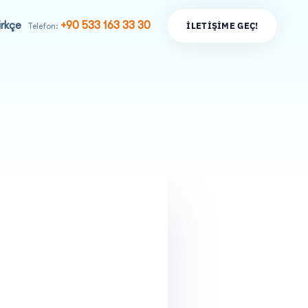
rkçe
+90 533 163 33 30
İ
L
E
T
I
Ş
I
M
E
G
E
Ç
!
Telefon:
+90 533 163 33 30