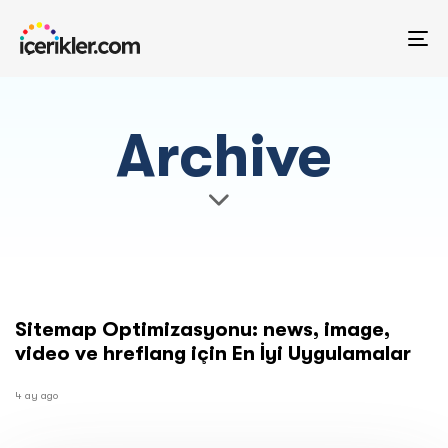
TO
NA
Archive
Sitemap Optimizasyonu: news, image,
video ve hreflang için En İyi Uygulamalar
4 ay ago