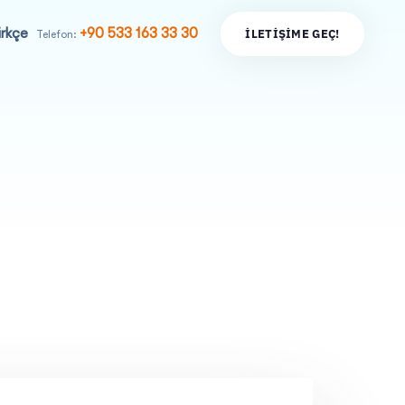
rkçe
+90 533 163 33 30
İ
L
E
T
I
Ş
I
M
E
G
E
Ç
!
Telefon: