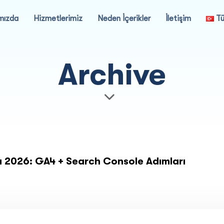
mızda
Hizmetlerimiz
Neden İçerikler
İletişim
Tü
Archive
u 2026: GA4 + Search Console Adımları