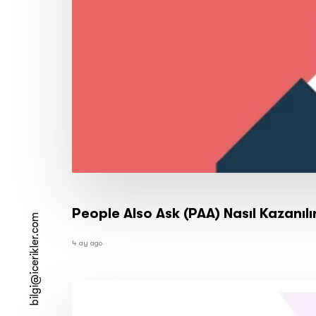
People Also Ask (PAA) Nasıl Kazanıl
bilgi@icerikler.com
4 ay ago