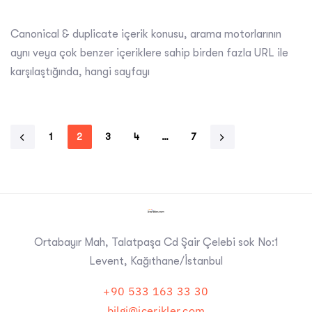
Canonical & duplicate içerik konusu, arama motorlarının
aynı veya çok benzer içeriklere sahip birden fazla URL ile
karşılaştığında, hangi sayfayı
1
2
3
4
…
7
Ortabayır Mah, Talatpaşa Cd Şair Çelebi sok No:1
Levent, Kağıthane/İstanbul
+90 533 163 33 30
bilgi@icerikler.com